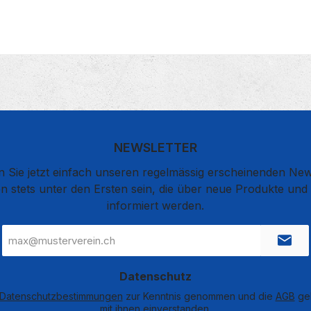
NEWSLETTER
 Sie jetzt einfach unseren regelmässig erscheinenden New
n stets unter den Ersten sein, die über neue Produkte un
informiert werden.
E-
Mail-
Adresse
*
Datenschutz
Datenschutzbestimmungen
zur Kenntnis genommen und die
AGB
gel
mit ihnen einverstanden.