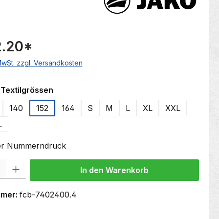
.20
*
 MwSt. zzgl. Versandkosten
auswählen
Textilgrössen
140
152
164
S
M
L
XL
XXL
L
oder Nummerndruck
 Gib den gewünschten Wert ein oder benutze die Schaltflächen um die Anzahl
In den Warenkorb
mmer:
fcb-7402400.4