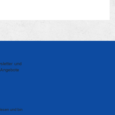
sletter und
d Angebote
esen und bin