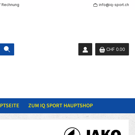
f Rechnung
info@iq-sport.ch
CHF 0.00
PTSEITE
ZUM IQ SPORT HAUPTSHOP