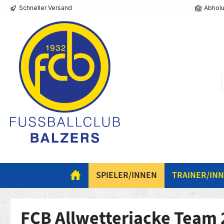
Schneller Versand
Abholu
springen
Zur Hauptnavigation springen
SPIELER/INNEN
TRAINER/IN
FCB Allwetterjacke Team 