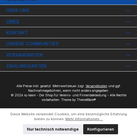
ÜBER UNS
LINKS
KONTAKT
UNSERE COMMUNITIES
VERSANDARTEN
ZAHLUNGSARTEN
Alle Preise inkl. gesetzl. Mehrwertsteuer zzgl.
Versandkosten
und ggf.
Nachnahmegebühren, wenn nicht anders angegeben.
© 2026 iq-team - Der Shop für Vereins- und Firmenbekleidung - Alle Rechte
vorbehalten. Theme by
ThemeWare®
Diese Website verwendet Cookies, um eine bestmögliche Erfahrung
bieten zu können.
Mehr Informationen ...
Nur technisch notwendige
Konfigurieren