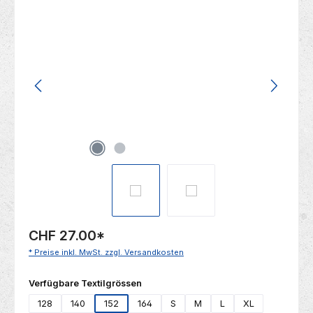
Bildergalerie überspringen
CHF 27.00
*
* Preise inkl. MwSt. zzgl. Versandkosten
auswählen
Verfügbare Textilgrössen
128
140
152
164
S
M
L
XL