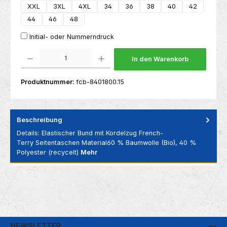
XXL
3XL
4XL
34
36
38
40
42
44
46
48
Initial- oder Nummerndruck
Produkt Anzahl: Gib den gewünschten Wert ein oder benutze die Schaltflächen um die 
In den Warenkorb
Produktnummer:
fcb-8401800.15
Beschreibung
Details: Elastischer Bund mit Kordelzug French-
Terry Seitentaschen Material60 % Baumwolle (Bio), 40 %
Polyester (recycelt)
Mehr
NEWSLETTER