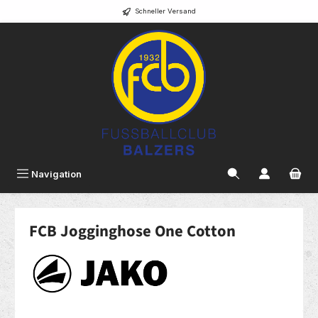
Schneller Versand
alt springen
Navigation
FCB Jogginghose One Cotton