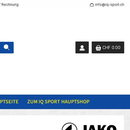
f Rechnung
info@iq-sport.ch
CHF 0.00
PTSEITE
ZUM IQ SPORT HAUPTSHOP