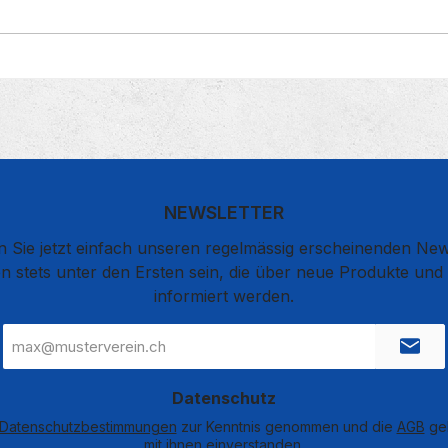
NEWSLETTER
 Sie jetzt einfach unseren regelmässig erscheinenden New
n stets unter den Ersten sein, die über neue Produkte un
informiert werden.
E-
Mail-
Adresse
*
Datenschutz
Datenschutzbestimmungen
zur Kenntnis genommen und die
AGB
gel
mit ihnen einverstanden.