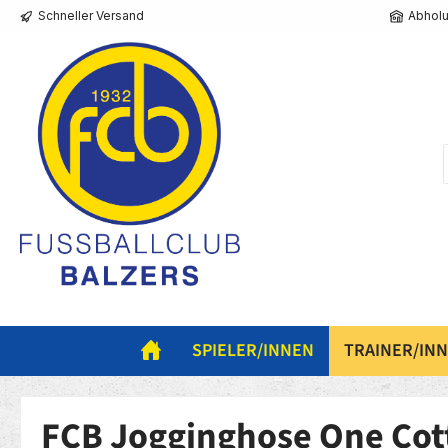
Schneller Versand
Abholu
springen
Zur Hauptnavigation springen
SPIELER/INNEN
TRAINER/IN
FCB Jogginghose One Cot