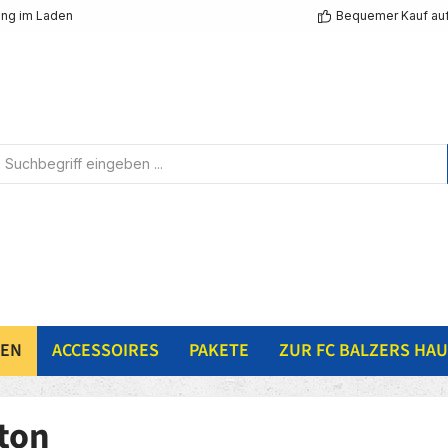
ng im Laden
Bequemer Kauf au
NEN
ACCESSOIRES
PAKETE
ZUR FC BALZERS HAU
ton