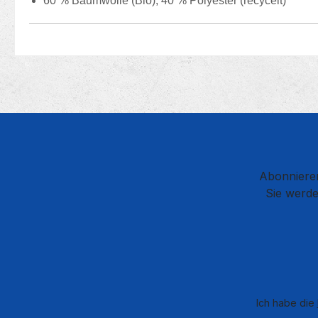
60 % Baumwolle (Bio), 40 % Polyester (recycelt)
Abonnieren
Sie werde
Ich habe die