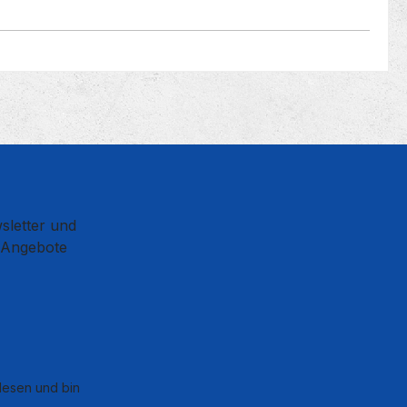
sletter und
d Angebote
esen und bin