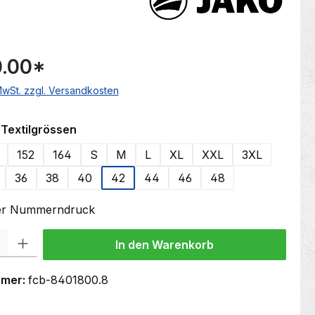
.00
*
 MwSt. zzgl. Versandkosten
auswählen
Textilgrössen
152
164
S
M
L
XL
XXL
3XL
36
38
40
42
44
46
48
oder Nummerndruck
 Gib den gewünschten Wert ein oder benutze die Schaltflächen um die Anzahl
In den Warenkorb
mmer:
fcb-8401800.8