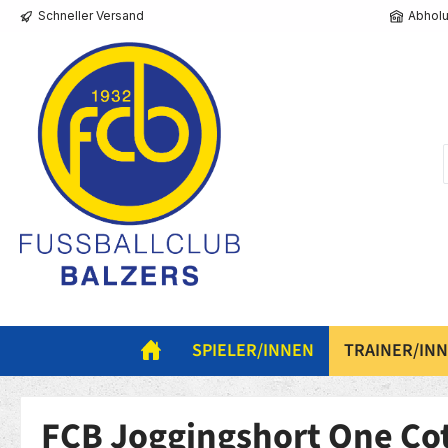
Schneller Versand
Abholu
springen
Zur Hauptnavigation springen
SPIELER/INNEN
TRAINER/IN
FCB Joggingshort One Co