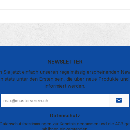
NEWSLETTER
 Sie jetzt einfach unseren regelmässig erscheinenden New
n stets unter den Ersten sein, die über neue Produkte un
informiert werden.
E-
Mail-
Adresse
*
Datenschutz
Datenschutzbestimmungen
zur Kenntnis genommen und die
AGB
gel
mit ihnen einverstanden.