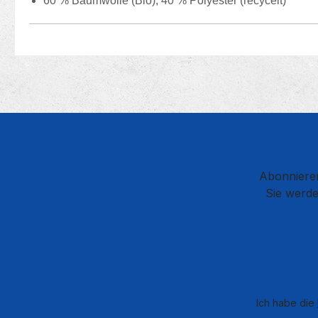
60 % Baumwolle (Bio), 40 % Polyester (recycelt)
Abonnieren
Sie werde
Ich habe die