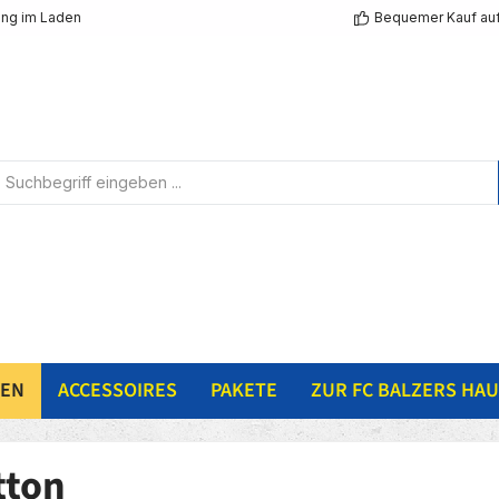
ng im Laden
Bequemer Kauf au
NEN
ACCESSOIRES
PAKETE
ZUR FC BALZERS HAU
tton