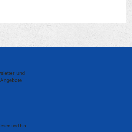
sletter und
d Angebote
esen und bin