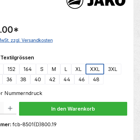
.00
*
 MwSt. zzgl. Versandkosten
auswählen
Textilgrössen
152
164
S
M
L
XL
XXL
3XL
36
38
40
42
44
46
48
oder Nummerndruck
 Gib den gewünschten Wert ein oder benutze die Schaltflächen um die Anzahl
In den Warenkorb
mmer:
fcb-8501(D)800.19