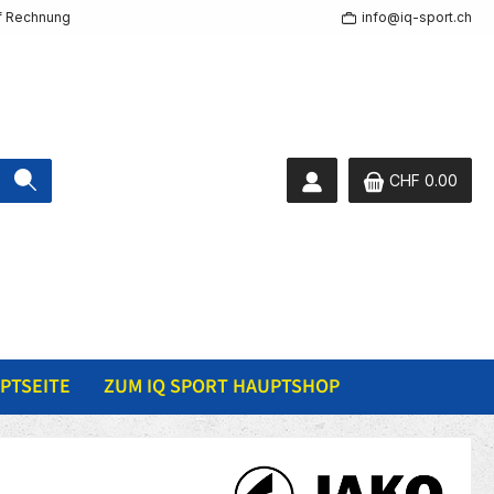
f Rechnung
info@iq-sport.ch
CHF 0.00
PTSEITE
ZUM IQ SPORT HAUPTSHOP