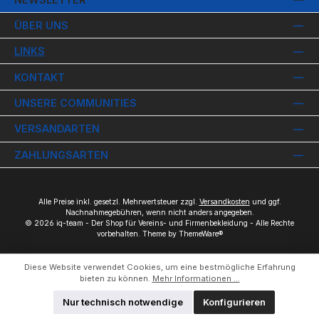
ÜBER UNS
LINKS
KONTAKT
UNSERE COMMUNITIES
VERSANDARTEN
ZAHLUNGSARTEN
Alle Preise inkl. gesetzl. Mehrwertsteuer zzgl.
Versandkosten
und ggf.
Nachnahmegebühren, wenn nicht anders angegeben.
© 2026 iq-team - Der Shop für Vereins- und Firmenbekleidung - Alle Rechte
vorbehalten. Theme by
ThemeWare®
Diese Website verwendet Cookies, um eine bestmögliche Erfahrung
bieten zu können.
Mehr Informationen ...
Nur technisch notwendige
Konfigurieren