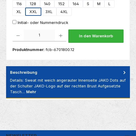
116
128
140
152
164
S
M
L
XL
XXL
3XL
4XL
Initial- oder Nummerndruck
Produkt Anzahl: Gib den gewünschten Wert ein oder benutze die Schaltflächen um die 
In den Warenkorb
Produktnummer:
fcb-6701800.12
Beschreibung
Details: Sweat mit weich angerauter Innenseite JAKO Dots auf
der Schulter JAKO-Logo auf der rechten Brust Aufgesetzte
Tasch…
Mehr
NEWSLETTER