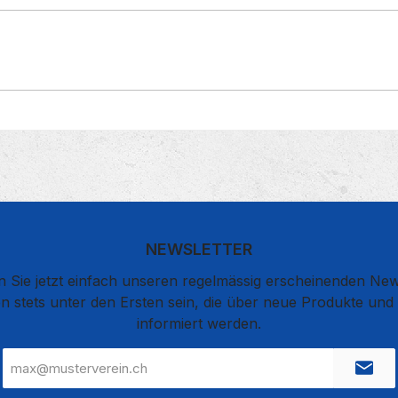
NEWSLETTER
 Sie jetzt einfach unseren regelmässig erscheinenden New
n stets unter den Ersten sein, die über neue Produkte un
informiert werden.
E-
Mail-
Adresse