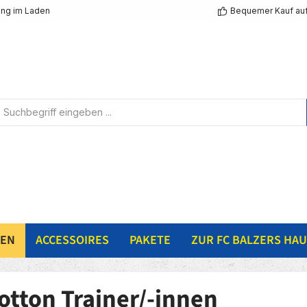
ng im Laden
Bequemer Kauf au
NEN
ACCESSOIRES
PAKETE
ZUR FC BALZERS HAU
tton Trainer/-innen