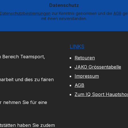
*
Datenschutz
Datenschutzbestimmungen
zur Kenntnis genommen und die
AGB
gel
mit ihnen einverstanden.
LINKS
m Bereich Teamsport,
Retouren
JAKO Grössentabelle
Impressum
arbeit und dies zu fairen
AGB
Zum IQ Sport Hauptsho
r nehmen Sie für eine
tstätten haben Sie zudem