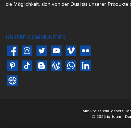
die Möglichkeit, sich von der Qualität unserer Produkte
UNSERE COMMUNITIES
Facebook
Instagram
Twitter
YouTube
Vimeo
Flickr
Pinterest
TikTok
Blogger
Blog
WhatsApp
LinkedIn
Website
Alle Preise inkl. gesetzl. 
© 2026 iq-team - Der