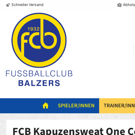
Schneller Versand
Abholu
springen
Zur Hauptnavigation springen
SPIELER/INNEN
TRAINER/IN
FCB Kapuzensweat One Co