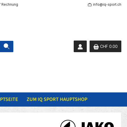
f Rechnung
info@iq-sport.ch
CHF 0.00
PTSEITE
ZUM IQ SPORT HAUPTSHOP