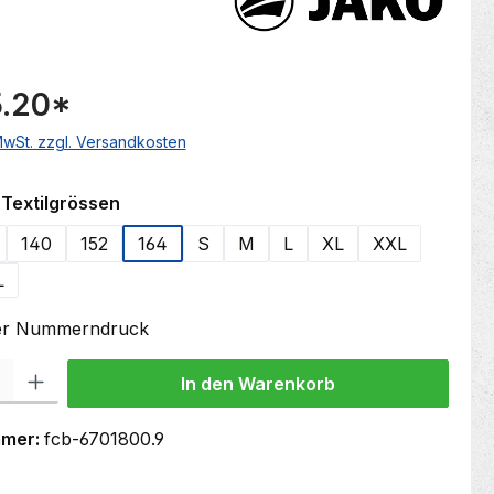
.20
*
 MwSt. zzgl. Versandkosten
auswählen
Textilgrössen
140
152
164
S
M
L
XL
XXL
L
oder Nummerndruck
 Gib den gewünschten Wert ein oder benutze die Schaltflächen um die Anzahl
In den Warenkorb
mmer:
fcb-6701800.9