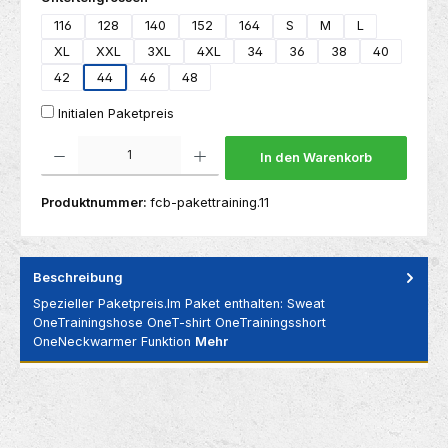
116
128
140
152
164
S
M
L
XL
XXL
3XL
4XL
34
36
38
40
42
44
46
48
Initialen Paketpreis
Produkt Anzahl: Gib den gewünschten Wert ein oder benutze die Schaltflächen um die 
In den Warenkorb
Produktnummer:
fcb-pakettraining.11
Beschreibung
Spezieller Paketpreis.Im Paket enthalten: Sweat
OneTrainingshose OneT-shirt OneTrainingsshort
OneNeckwarmer Funktion
Mehr