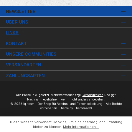
NEWSLETTER
ÜBER UNS
LINKS
KONTAKT
UNSERE COMMUNITIES
VERSANDARTEN
ZAHLUNGSARTEN
Alle Preise inkl. gesetzl. Mehrwertsteuer zzgl.
Versandkosten
und ggf.
Nachnahmegebühren, wenn nicht anders angegeben.
© 2026 iq-team - Der Shop für Vereins- und Firmenbekleidung - Alle Rechte
vorbehalten. Theme by
ThemeWare®
Diese Website verwendet Cookies, um eine bestmögliche Erfahrung
bieten zu können.
Mehr Informationen ...