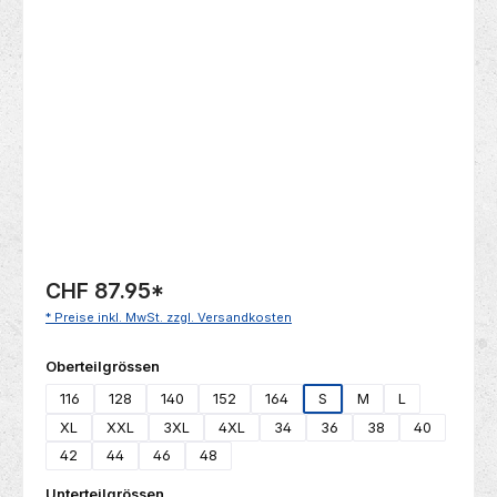
Bildergalerie überspringen
CHF 87.95
*
* Preise inkl. MwSt. zzgl. Versandkosten
auswählen
Oberteilgrössen
116
128
140
152
164
S
M
L
XL
XXL
3XL
4XL
34
36
38
40
42
44
46
48
auswählen
Unterteilgrössen