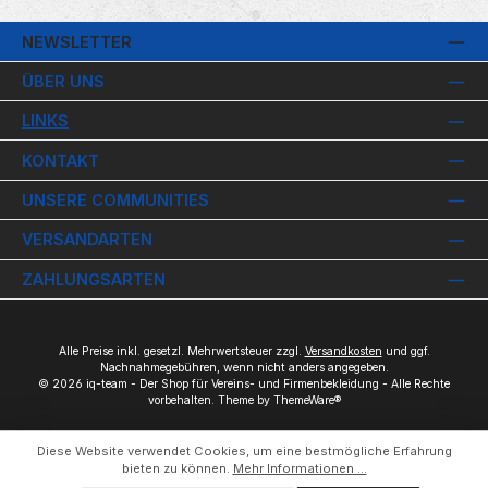
NEWSLETTER
ÜBER UNS
LINKS
KONTAKT
UNSERE COMMUNITIES
VERSANDARTEN
ZAHLUNGSARTEN
Alle Preise inkl. gesetzl. Mehrwertsteuer zzgl.
Versandkosten
und ggf.
Nachnahmegebühren, wenn nicht anders angegeben.
© 2026 iq-team - Der Shop für Vereins- und Firmenbekleidung - Alle Rechte
vorbehalten. Theme by
ThemeWare®
Diese Website verwendet Cookies, um eine bestmögliche Erfahrung
bieten zu können.
Mehr Informationen ...