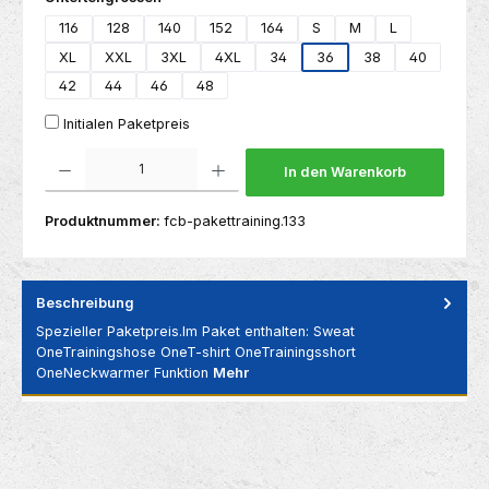
116
128
140
152
164
S
M
L
XL
XXL
3XL
4XL
34
36
38
40
42
44
46
48
Initialen Paketpreis
Produkt Anzahl: Gib den gewünschten Wert ein oder benutze die Schaltflächen um die 
In den Warenkorb
Produktnummer:
fcb-pakettraining.133
Beschreibung
Spezieller Paketpreis.Im Paket enthalten: Sweat
OneTrainingshose OneT-shirt OneTrainingsshort
OneNeckwarmer Funktion
Mehr