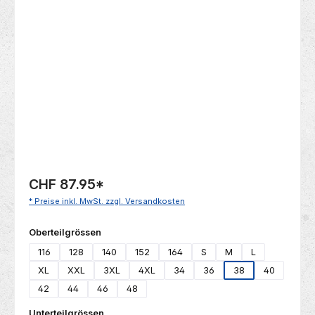
Bildergalerie überspringen
CHF 87.95
*
* Preise inkl. MwSt. zzgl. Versandkosten
auswählen
Oberteilgrössen
116
128
140
152
164
S
M
L
XL
XXL
3XL
4XL
34
36
38
40
42
44
46
48
auswählen
Unterteilgrössen