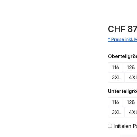
CHF 87
* Preise inkl.
Oberteilgrö
116
128
3XL
4X
Unterteilgr
116
128
3XL
4X
Initialen 
Produkt Anzahl: