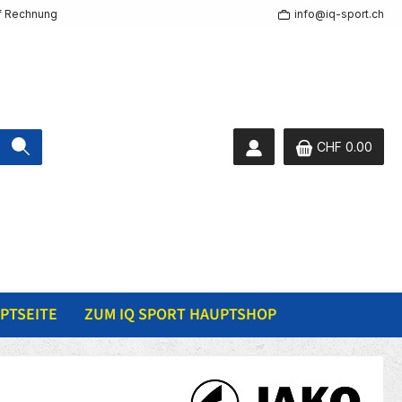
f Rechnung
info@iq-sport.ch
CHF 0.00
PTSEITE
ZUM IQ SPORT HAUPTSHOP