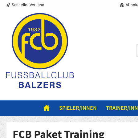
Schneller Versand
Abholu
springen
Zur Hauptnavigation springen
SPIELER/INNEN
TRAINER/IN
FCB Paket Training