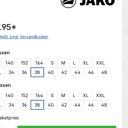
.95
*
 MwSt. zzgl. Versandkosten
auswählen
ssen
140
152
164
S
M
L
XL
XXL
L
34
36
38
40
42
44
46
48
auswählen
össen
140
152
164
S
M
L
XL
XXL
L
34
36
38
40
42
44
46
48
Paketpreis
 Gib den gewünschten Wert ein oder benutze die Schaltflächen um die Anzahl