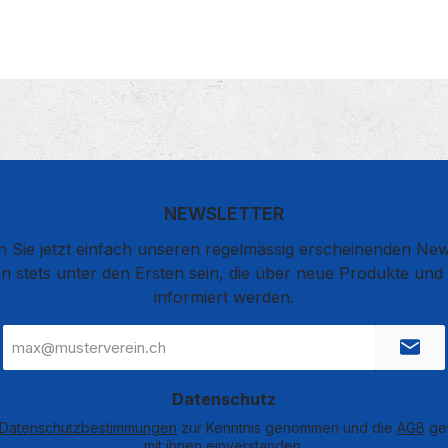
NEWSLETTER
 Sie jetzt einfach unseren regelmässig erscheinenden New
n stets unter den Ersten sein, die über neue Produkte un
informiert werden.
E-
Mail-
Adresse
*
Datenschutz
Datenschutzbestimmungen
zur Kenntnis genommen und die
AGB
gel
mit ihnen einverstanden.