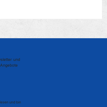
sletter und
d Angebote
esen und bin