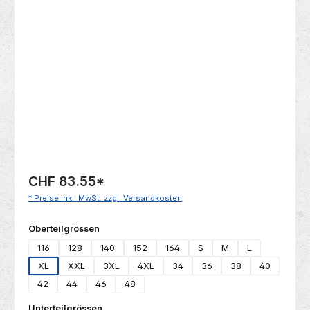
Bildergalerie überspringen
CHF 83.55
*
* Preise inkl. MwSt. zzgl. Versandkosten
auswählen
Oberteilgrössen
116
128
140
152
164
S
M
L
XL
XXL
3XL
4XL
34
36
38
40
42
44
46
48
auswählen
Unterteilgrössen