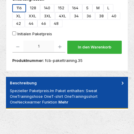
116
128
140
152
164
S
M
L
XL
XXL
3XL
4XL
34
36
38
40
42
44
46
48
Initialen Paketpreis
Produkt Anzahl: Gib den gewünschten Wert ein oder benutze die Schaltflächen um die 
In den Warenkorb
Produktnummer:
fcb-pakettraining.35
Beschreibung
Spezieller Paketpreis.Im Paket enthalten: Sweat
OneTrainingshose OneT-shirt OneTrainingsshort
OneNeckwarmer Funktion
Mehr