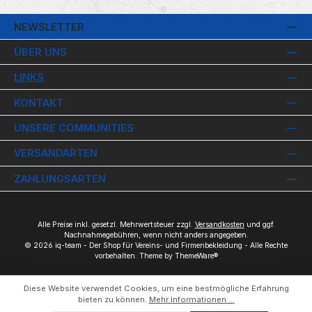
NEWSLETTER
ÜBER UNS
LINKS
KONTAKT
UNSERE COMMUNITIES
VERSANDARTEN
ZAHLUNGSARTEN
Alle Preise inkl. gesetzl. Mehrwertsteuer zzgl.
Versandkosten
und ggf.
Nachnahmegebühren, wenn nicht anders angegeben.
© 2026 iq-team - Der Shop für Vereins- und Firmenbekleidung - Alle Rechte
vorbehalten. Theme by
ThemeWare®
Diese Website verwendet Cookies, um eine bestmögliche Erfahrung
bieten zu können.
Mehr Informationen ...