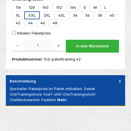
116
128
140
152
164
S
M
L
XL
XXL
3XL
4XL
34
36
38
40
42
44
46
48
Initialen Paketpreis
Produkt Anzahl: Gib den gewünschten Wert ein oder benutze die Schaltflächen um die 
In den Warenkorb
Produktnummer:
fcb-pakettraining.42
Beschreibung
Spezieller Paketpreis.Im Paket enthalten: Sweat
OneTrainingshose OneT-shirt OneTrainingsshort
OneNeckwarmer Funktion
Mehr