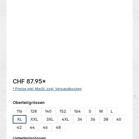
Bildergalerie überspringen
CHF 87.95
*
* Preise inkl. MwSt. zzgl. Versandkosten
auswählen
Oberteilgrössen
116
128
140
152
164
S
M
L
XL
XXL
3XL
4XL
34
36
38
40
42
44
46
48
auswählen
Unterteilgrössen