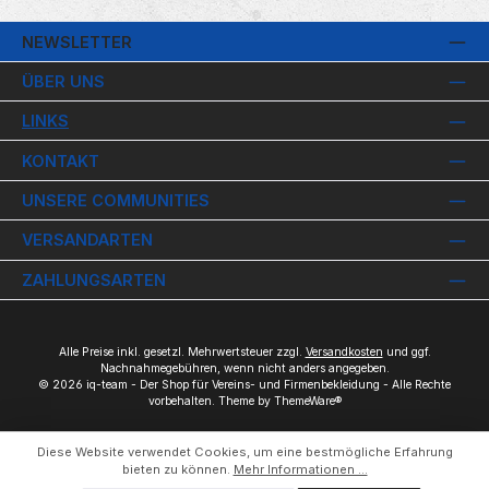
NEWSLETTER
ÜBER UNS
LINKS
KONTAKT
UNSERE COMMUNITIES
VERSANDARTEN
ZAHLUNGSARTEN
Alle Preise inkl. gesetzl. Mehrwertsteuer zzgl.
Versandkosten
und ggf.
Nachnahmegebühren, wenn nicht anders angegeben.
© 2026 iq-team - Der Shop für Vereins- und Firmenbekleidung - Alle Rechte
vorbehalten. Theme by
ThemeWare®
Diese Website verwendet Cookies, um eine bestmögliche Erfahrung
bieten zu können.
Mehr Informationen ...