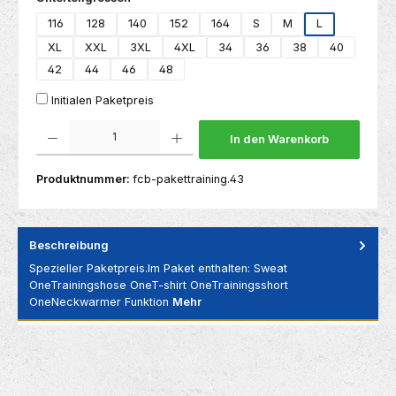
116
128
140
152
164
S
M
L
XL
XXL
3XL
4XL
34
36
38
40
42
44
46
48
Initialen Paketpreis
Produkt Anzahl: Gib den gewünschten Wert ein oder benutze die Schaltflächen um die 
In den Warenkorb
Produktnummer:
fcb-pakettraining.43
Beschreibung
Spezieller Paketpreis.Im Paket enthalten: Sweat
OneTrainingshose OneT-shirt OneTrainingsshort
OneNeckwarmer Funktion
Mehr