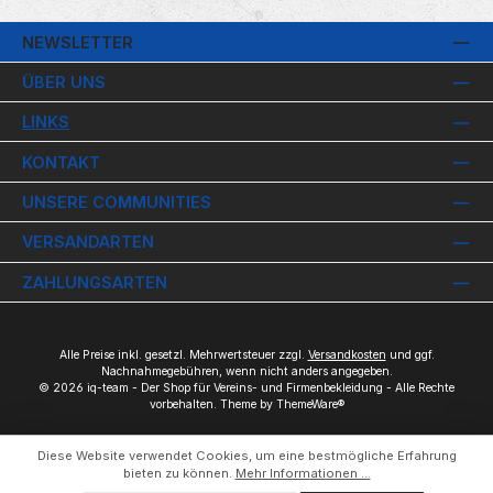
NEWSLETTER
ÜBER UNS
LINKS
KONTAKT
UNSERE COMMUNITIES
VERSANDARTEN
ZAHLUNGSARTEN
Alle Preise inkl. gesetzl. Mehrwertsteuer zzgl.
Versandkosten
und ggf.
Nachnahmegebühren, wenn nicht anders angegeben.
© 2026 iq-team - Der Shop für Vereins- und Firmenbekleidung - Alle Rechte
vorbehalten. Theme by
ThemeWare®
Diese Website verwendet Cookies, um eine bestmögliche Erfahrung
bieten zu können.
Mehr Informationen ...