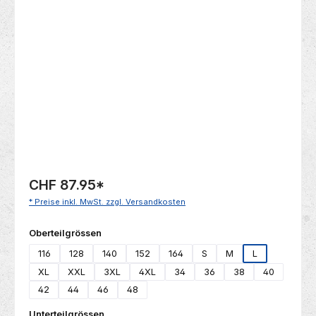
Bildergalerie überspringen
CHF 87.95
*
* Preise inkl. MwSt. zzgl. Versandkosten
auswählen
Oberteilgrössen
116
128
140
152
164
S
M
L
XL
XXL
3XL
4XL
34
36
38
40
42
44
46
48
auswählen
Unterteilgrössen