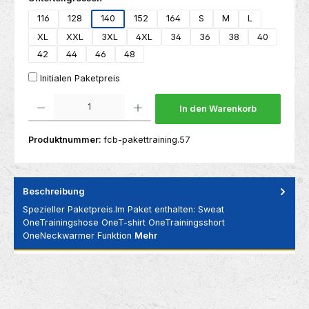
116
128
140
152
164
S
M
L
XL
XXL
3XL
4XL
34
36
38
40
42
44
46
48
Initialen Paketpreis
Produkt Anzahl: Gib den gewünschten Wert ein oder benutze die Schaltflächen um die 
In den Warenkorb
Produktnummer:
fcb-pakettraining.57
Beschreibung
Spezieller Paketpreis.Im Paket enthalten: Sweat
OneTrainingshose OneT-shirt OneTrainingsshort
OneNeckwarmer Funktion
Mehr