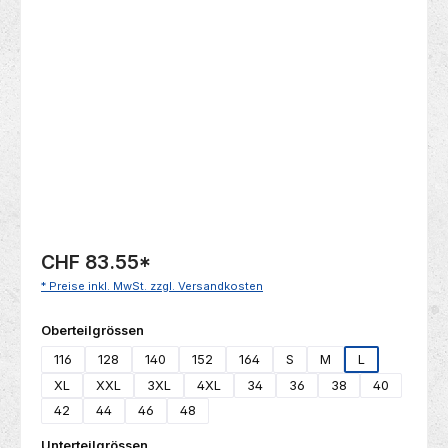
Bildergalerie überspringen
CHF 83.55
*
* Preise inkl. MwSt. zzgl. Versandkosten
auswählen
Oberteilgrössen
116
128
140
152
164
S
M
L
XL
XXL
3XL
4XL
34
36
38
40
42
44
46
48
auswählen
Unterteilgrössen