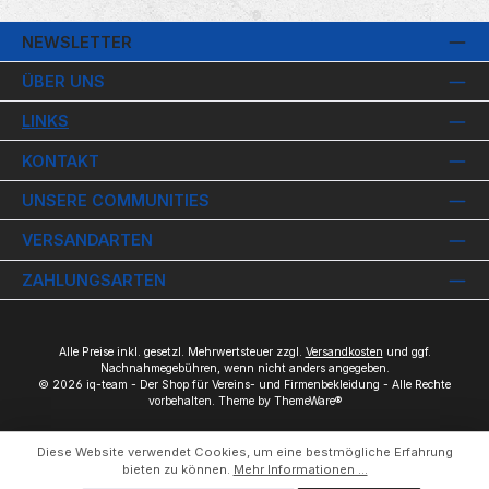
NEWSLETTER
ÜBER UNS
LINKS
KONTAKT
UNSERE COMMUNITIES
VERSANDARTEN
ZAHLUNGSARTEN
Alle Preise inkl. gesetzl. Mehrwertsteuer zzgl.
Versandkosten
und ggf.
Nachnahmegebühren, wenn nicht anders angegeben.
© 2026 iq-team - Der Shop für Vereins- und Firmenbekleidung - Alle Rechte
vorbehalten. Theme by
ThemeWare®
Diese Website verwendet Cookies, um eine bestmögliche Erfahrung
bieten zu können.
Mehr Informationen ...