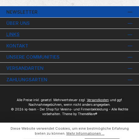
NEWSLETTER
ÜBER UNS
LINKS
KONTAKT
UNSERE COMMUNITIES
VERSANDARTEN
ZAHLUNGSARTEN
Alle Preise inkl. gesetzl. Mehrwertsteuer zzgl.
Versandkosten
und ggf.
Nachnahmegebühren, wenn nicht anders angegeben.
© 2026 iq-team - Der Shop für Vereins- und Firmenbekleidung - Alle Rechte
vorbehalten. Theme by
ThemeWare®
Diese Website verwendet Cookies, um eine bestmögliche Erfahrung
bieten zu können.
Mehr Informationen ...