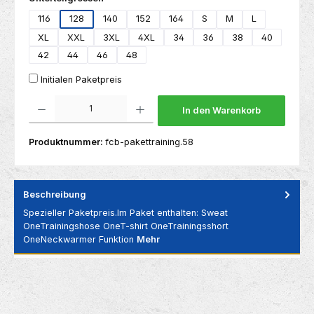
116
128
140
152
164
S
M
L
XL
XXL
3XL
4XL
34
36
38
40
42
44
46
48
Initialen Paketpreis
Produkt Anzahl: Gib den gewünschten Wert ein oder benutze die Schaltflächen um die 
In den Warenkorb
Produktnummer:
fcb-pakettraining.58
Beschreibung
Spezieller Paketpreis.Im Paket enthalten: Sweat
OneTrainingshose OneT-shirt OneTrainingsshort
OneNeckwarmer Funktion
Mehr