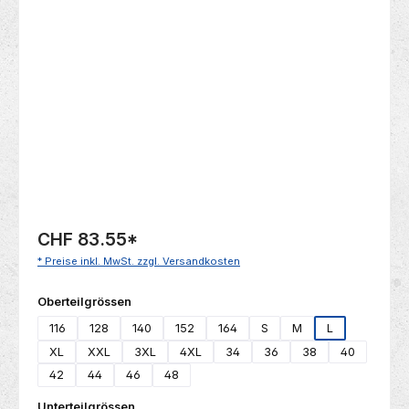
Bildergalerie überspringen
CHF 83.55
*
* Preise inkl. MwSt. zzgl. Versandkosten
auswählen
Oberteilgrössen
116
128
140
152
164
S
M
L
XL
XXL
3XL
4XL
34
36
38
40
42
44
46
48
auswählen
Unterteilgrössen