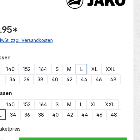
.95
*
 MwSt. zzgl. Versandkosten
auswählen
ssen
140
152
164
S
M
L
XL
XXL
L
34
36
38
40
42
44
46
48
auswählen
össen
140
152
164
S
M
L
XL
XXL
L
34
36
38
40
42
44
46
48
Paketpreis
 Gib den gewünschten Wert ein oder benutze die Schaltflächen um die Anzahl