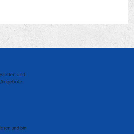
sletter und
d Angebote
esen und bin