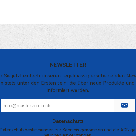
NEWSLETTER
 Sie jetzt einfach unseren regelmässig erscheinenden New
n stets unter den Ersten sein, die über neue Produkte un
informiert werden.
E-
Mail-
Adresse
*
Datenschutz
Datenschutzbestimmungen
zur Kenntnis genommen und die
AGB
gel
mit ihnen einverstanden.