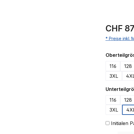
CHF 87
* Preise inkl.
Oberteilgrö
116
128
3XL
4X
Unterteilgr
116
128
3XL
4X
Initialen 
Produkt Anzahl: