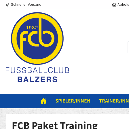
Schneller Versand
Abholu
springen
Zur Hauptnavigation springen
SPIELER/INNEN
TRAINER/IN
FCB Paket Training