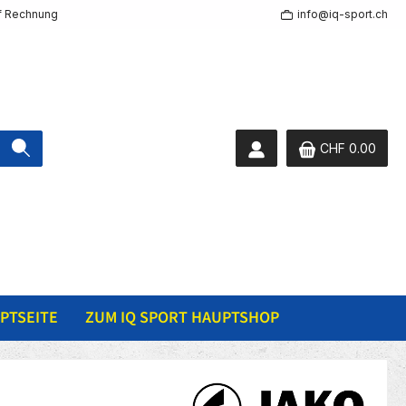
f Rechnung
info@iq-sport.ch
CHF 0.00
PTSEITE
ZUM IQ SPORT HAUPTSHOP