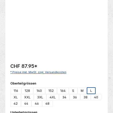
Bildergalerie überspringen
CHF 87.95
*
* Preise inkl. MwSt. zzgl. Versandkosten
auswählen
Oberteilgrössen
116
128
140
152
164
S
M
L
XL
XXL
3XL
4XL
34
36
38
40
42
44
46
48
auswählen
Unterteilgrössen