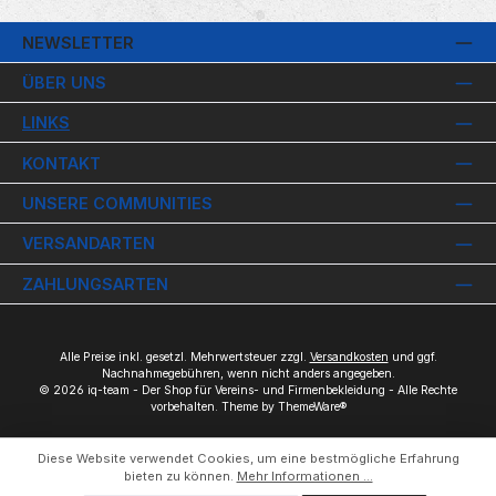
NEWSLETTER
ÜBER UNS
LINKS
KONTAKT
UNSERE COMMUNITIES
VERSANDARTEN
ZAHLUNGSARTEN
Alle Preise inkl. gesetzl. Mehrwertsteuer zzgl.
Versandkosten
und ggf.
Nachnahmegebühren, wenn nicht anders angegeben.
© 2026 iq-team - Der Shop für Vereins- und Firmenbekleidung - Alle Rechte
vorbehalten. Theme by
ThemeWare®
Diese Website verwendet Cookies, um eine bestmögliche Erfahrung
bieten zu können.
Mehr Informationen ...