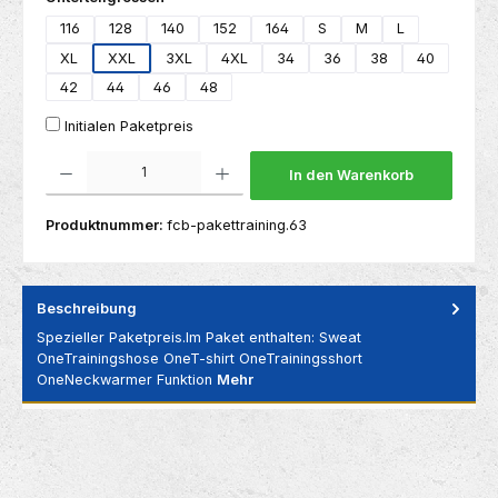
116
128
140
152
164
S
M
L
XL
XXL
3XL
4XL
34
36
38
40
42
44
46
48
Initialen Paketpreis
Produkt Anzahl: Gib den gewünschten Wert ein oder benutze die Schaltflächen um die 
In den Warenkorb
Produktnummer:
fcb-pakettraining.63
Beschreibung
Spezieller Paketpreis.Im Paket enthalten: Sweat
OneTrainingshose OneT-shirt OneTrainingsshort
OneNeckwarmer Funktion
Mehr