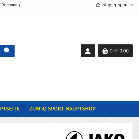
f Rechnung
info@iq-sport.ch
CHF 0.00
PTSEITE
ZUM IQ SPORT HAUPTSHOP