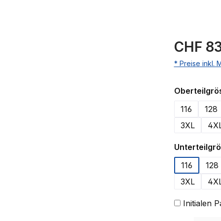
CHF 83
* Preise inkl.
Oberteilgrö
116
128
3XL
4X
Unterteilgr
116
128
3XL
4X
Initialen 
Produkt Anzahl: