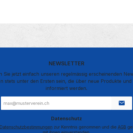
NEWSLETTER
 Sie jetzt einfach unseren regelmässig erscheinenden New
n stets unter den Ersten sein, die über neue Produkte un
informiert werden.
E-
Mail-
Adresse
*
Datenschutz
Datenschutzbestimmungen
zur Kenntnis genommen und die
AGB
gel
mit ihnen einverstanden.