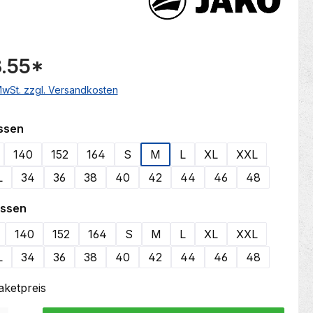
.55
*
 MwSt. zzgl. Versandkosten
auswählen
ssen
140
152
164
S
M
L
XL
XXL
L
34
36
38
40
42
44
46
48
auswählen
össen
140
152
164
S
M
L
XL
XXL
L
34
36
38
40
42
44
46
48
Paketpreis
 Gib den gewünschten Wert ein oder benutze die Schaltflächen um die Anzahl