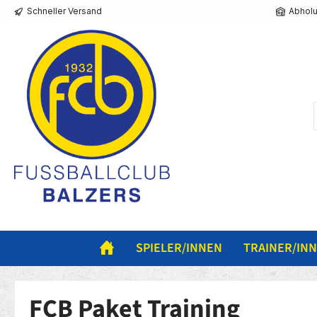
Schneller Versand
Abholu
springen
Zur Hauptnavigation springen
SPIELER/INNEN
TRAINER/IN
FCB Paket Training