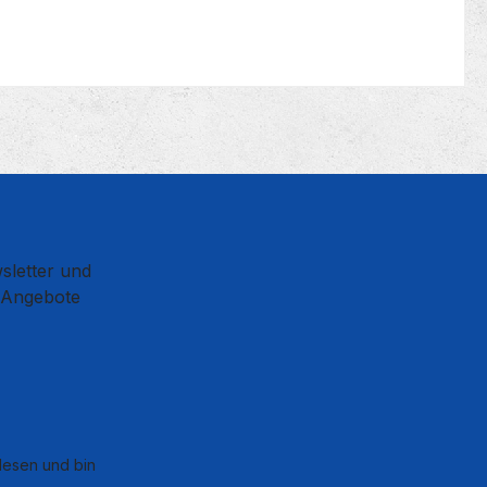
sletter und
d Angebote
esen und bin