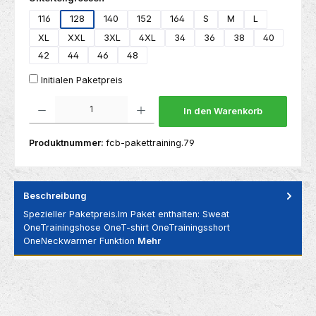
116
128
140
152
164
S
M
L
XL
XXL
3XL
4XL
34
36
38
40
42
44
46
48
Initialen Paketpreis
Produkt Anzahl: Gib den gewünschten Wert ein oder benutze die Schaltflächen um die 
In den Warenkorb
Produktnummer:
fcb-pakettraining.79
Beschreibung
Spezieller Paketpreis.Im Paket enthalten: Sweat
OneTrainingshose OneT-shirt OneTrainingsshort
OneNeckwarmer Funktion
Mehr