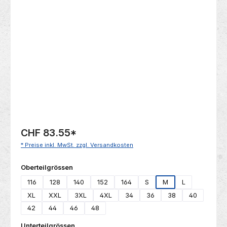
Bildergalerie überspringen
CHF 83.55
*
* Preise inkl. MwSt. zzgl. Versandkosten
auswählen
Oberteilgrössen
116
128
140
152
164
S
M
L
XL
XXL
3XL
4XL
34
36
38
40
42
44
46
48
auswählen
Unterteilgrössen