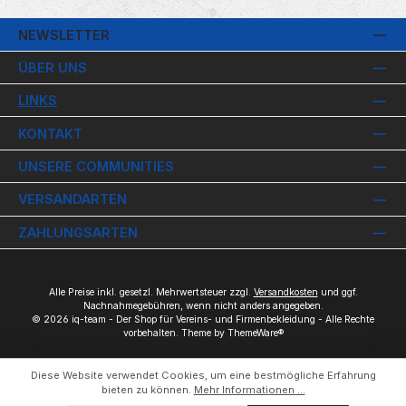
NEWSLETTER
ÜBER UNS
LINKS
KONTAKT
UNSERE COMMUNITIES
VERSANDARTEN
ZAHLUNGSARTEN
Alle Preise inkl. gesetzl. Mehrwertsteuer zzgl.
Versandkosten
und ggf.
Nachnahmegebühren, wenn nicht anders angegeben.
© 2026 iq-team - Der Shop für Vereins- und Firmenbekleidung - Alle Rechte
vorbehalten. Theme by
ThemeWare®
Diese Website verwendet Cookies, um eine bestmögliche Erfahrung
bieten zu können.
Mehr Informationen ...