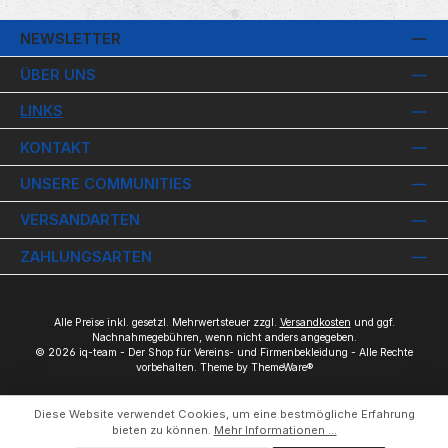
NEWSLETTER
ÜBER UNS
LINKS
KONTAKT
UNSERE COMMUNITIES
VERSANDARTEN
ZAHLUNGSARTEN
Alle Preise inkl. gesetzl. Mehrwertsteuer zzgl.
Versandkosten
und ggf.
Nachnahmegebühren, wenn nicht anders angegeben.
© 2026 iq-team - Der Shop für Vereins- und Firmenbekleidung - Alle Rechte
vorbehalten. Theme by
ThemeWare®
Diese Website verwendet Cookies, um eine bestmögliche Erfahrung
bieten zu können.
Mehr Informationen ...