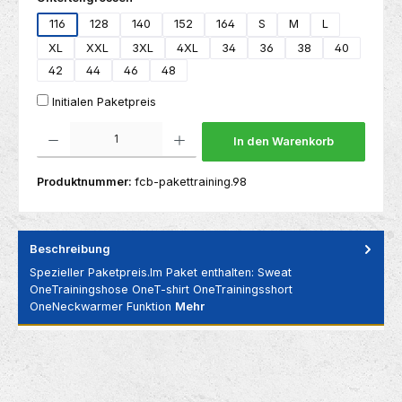
116
128
140
152
164
S
M
L
XL
XXL
3XL
4XL
34
36
38
40
42
44
46
48
Initialen Paketpreis
Produkt Anzahl: Gib den gewünschten Wert ein oder benutze die Schaltflächen um die 
In den Warenkorb
Produktnummer:
fcb-pakettraining.98
Beschreibung
Spezieller Paketpreis.Im Paket enthalten: Sweat
OneTrainingshose OneT-shirt OneTrainingsshort
OneNeckwarmer Funktion
Mehr