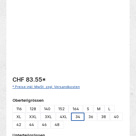
Bildergalerie überspringen
CHF 83.55
*
* Preise inkl. MwSt. zzgl. Versandkosten
auswählen
Oberteilgrössen
116
128
140
152
164
S
M
L
XL
XXL
3XL
4XL
34
36
38
40
42
44
46
48
auswählen
Unterteilgrössen