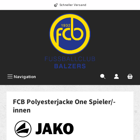
Schneller Versand
alt springen
Navigation
FCB Polyesterjacke One Spieler/-
innen