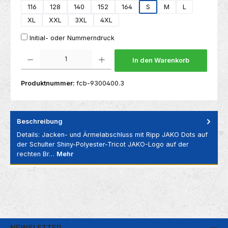
116
128
140
152
164
S
M
L
XL
XXL
3XL
4XL
Initial- oder Nummerndruck
Produkt Anzahl: Gib den gewünschten Wert ein oder benutze die Schaltflächen um die 
In den Warenkorb
Produktnummer:
fcb-9300400.3
Beschreibung
Details: Jacken- und Ärmelabschluss mit Ripp JAKO Dots auf
der Schulter Shiny-Polyester-Tricot JAKO-Logo auf der
rechten Br…
Mehr
NEWSLETTER