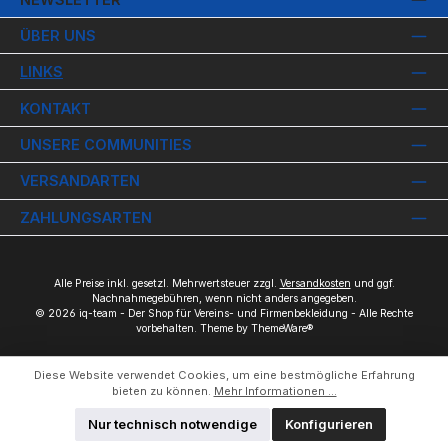
ÜBER UNS
LINKS
KONTAKT
UNSERE COMMUNITIES
VERSANDARTEN
ZAHLUNGSARTEN
Alle Preise inkl. gesetzl. Mehrwertsteuer zzgl.
Versandkosten
und ggf.
Nachnahmegebühren, wenn nicht anders angegeben.
© 2026 iq-team - Der Shop für Vereins- und Firmenbekleidung - Alle Rechte
vorbehalten. Theme by
ThemeWare®
Diese Website verwendet Cookies, um eine bestmögliche Erfahrung
bieten zu können.
Mehr Informationen ...
Nur technisch notwendige
Konfigurieren