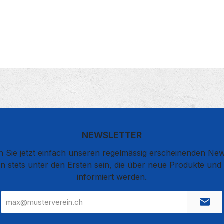
NEWSLETTER
 Sie jetzt einfach unseren regelmässig erscheinenden New
n stets unter den Ersten sein, die über neue Produkte un
informiert werden.
E-
Mail-
Adresse
*