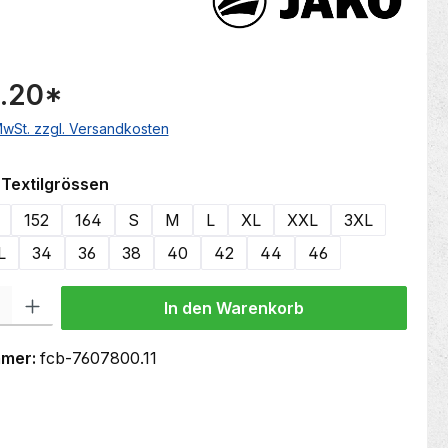
.20
*
 MwSt. zzgl. Versandkosten
auswählen
Textilgrössen
152
164
S
M
L
XL
XXL
3XL
L
34
36
38
40
42
44
46
 Gib den gewünschten Wert ein oder benutze die Schaltflächen um die Anzahl
In den Warenkorb
mmer:
fcb-7607800.11