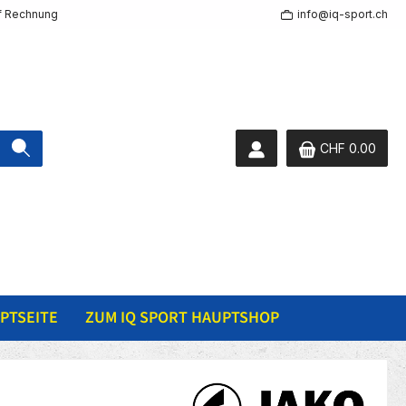
f Rechnung
info@iq-sport.ch
CHF 0.00
PTSEITE
ZUM IQ SPORT HAUPTSHOP