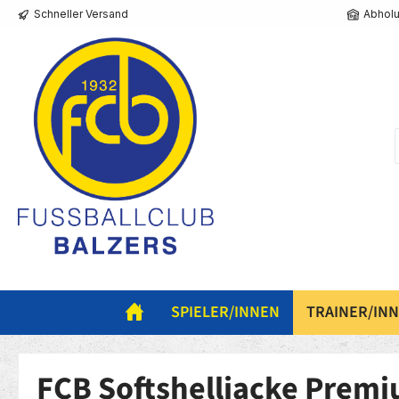
Schneller Versand
Abholu
springen
Zur Hauptnavigation springen
SPIELER/INNEN
TRAINER/IN
FCB Softshelljacke Premi