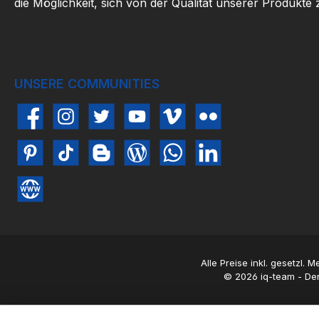
die Möglichkeit, sich von der Qualität unserer Produkte
UNSERE COMMUNITIES
Facebook
Instagram
Twitter
YouTube
Vimeo
Flickr
Pinterest
TikTok
Blogger
Blog
WhatsApp
LinkedIn
Website
Alle Preise inkl. gesetzl. 
© 2026 iq-team - Der