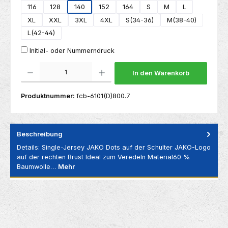
116
128
140
152
164
S
M
L
XL
XXL
3XL
4XL
S(34-36)
M(38-40)
L(42-44)
Initial- oder Nummerndruck
Produkt Anzahl: Gib den gewünschten Wert ein oder benutze die Schaltflächen um die 
In den Warenkorb
Produktnummer:
fcb-6101(D)800.7
Beschreibung
Details: Single-Jersey JAKO Dots auf der Schulter JAKO-Logo
auf der rechten Brust Ideal zum Veredeln Material60 %
Baumwolle…
Mehr