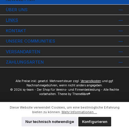
ÜBER UNS
LINKS
KONTAKT
UNSERE COMMUNITIES
VERSANDARTEN
ZAHLUNGSARTEN
Alle Preise inkl. gesetzl. Mehrwertsteuer zzgl.
Versandkosten
und ggf.
Nachnahmegebühren, wenn nicht anders angegeben.
© 2026 iq-team - Der Shop für Vereins- und Firmenbekleidung - Alle Rechte
vorbehalten. Theme by
ThemeWare®
Diese Website verwendet Cookies, um eine bestmögliche Erfahrung
bieten zu können.
Mehr Informationen ...
Nur technisch notwendige
Konfigurieren