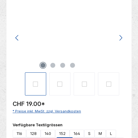
Bildergalerie überspringen
CHF 19.00
*
* Preise inkl. MwSt. zzgl. Versandkosten
auswählen
Verfügbare Textilgrössen
116
128
140
152
164
S
M
L