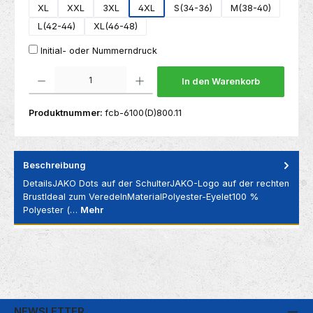
XL
XXL
3XL
4XL
S(34-36)
M(38-40)
L(42-44)
XL(46-48)
Initial- oder Nummerndruck
Produkt Anzahl: Gib den gewünschten Wert ein oder benutze die Schaltflächen um die 
In den Warenkorb
Produktnummer:
fcb-6100(D)800.11
Beschreibung
DetailsJAKO Dots auf der SchulterJAKO-Logo auf der rechten
BrustIdeal zum VeredelnMaterialPolyester-Eyelet100 %
Polyester (…
Mehr
NEWSLETTER