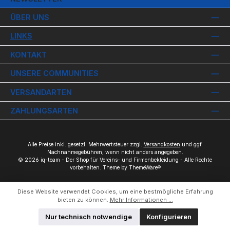
ÜBER UNS
LINKS
KONTAKT
UNSERE COMMUNITIES
VERSANDARTEN
ZAHLUNGSARTEN
Alle Preise inkl. gesetzl. Mehrwertsteuer zzgl.
Versandkosten
und ggf.
Nachnahmegebühren, wenn nicht anders angegeben.
© 2026 iq-team - Der Shop für Vereins- und Firmenbekleidung - Alle Rechte
vorbehalten. Theme by
ThemeWare®
Diese Website verwendet Cookies, um eine bestmögliche Erfahrung
bieten zu können.
Mehr Informationen ...
Nur technisch notwendige
Konfigurieren