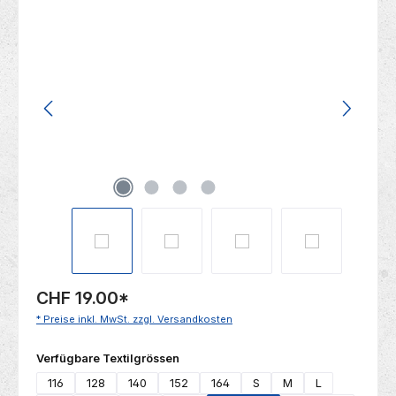
Bildergalerie überspringen
CHF 19.00
*
* Preise inkl. MwSt. zzgl. Versandkosten
auswählen
Verfügbare Textilgrössen
116
128
140
152
164
S
M
L