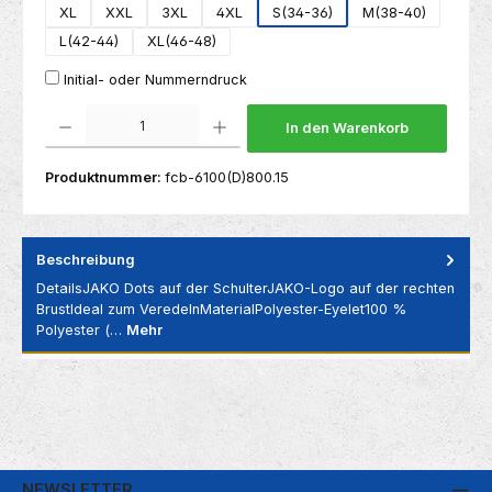
XL
XXL
3XL
4XL
S(34-36)
M(38-40)
L(42-44)
XL(46-48)
Initial- oder Nummerndruck
Produkt Anzahl: Gib den gewünschten Wert ein oder benutze die Schaltflächen um die 
In den Warenkorb
Produktnummer:
fcb-6100(D)800.15
Beschreibung
DetailsJAKO Dots auf der SchulterJAKO-Logo auf der rechten
BrustIdeal zum VeredelnMaterialPolyester-Eyelet100 %
Polyester (…
Mehr
NEWSLETTER