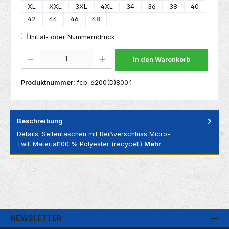
XL
XXL
3XL
4XL
34
36
38
40
42
44
46
48
Initial- oder Nummerndruck
Produkt Anzahl: Gib den gewünschten Wert ein oder benutze die Schaltflächen um die 
In den Warenkorb
Produktnummer:
fcb-6200(D)800.1
Beschreibung
Details: Seitentaschen mit Reißverschluss Micro-
Twill Material100 % Polyester (recycelt)
Mehr
NEWSLETTER