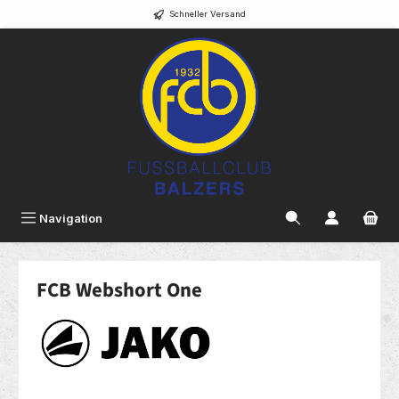
Schneller Versand
alt springen
Navigation
FCB Webshort One