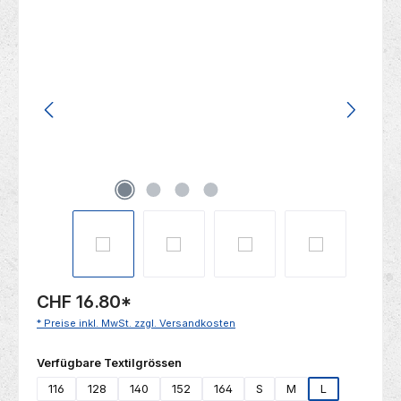
Bildergalerie überspringen
CHF 16.80
*
* Preise inkl. MwSt. zzgl. Versandkosten
auswählen
Verfügbare Textilgrössen
116
128
140
152
164
S
M
L