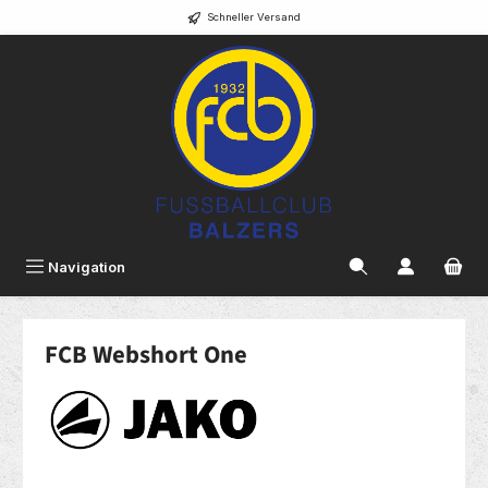
Schneller Versand
alt springen
Navigation
FCB Webshort One