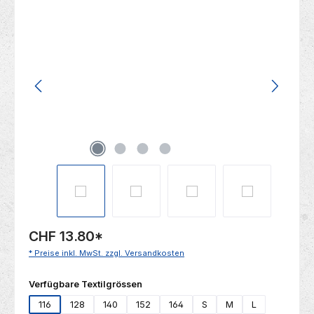
Bildergalerie überspringen
CHF 13.80
*
* Preise inkl. MwSt. zzgl. Versandkosten
auswählen
Verfügbare Textilgrössen
116
128
140
152
164
S
M
L