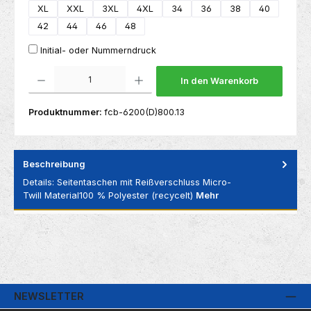
XL
XXL
3XL
4XL
34
36
38
40
42
44
46
48
Initial- oder Nummerndruck
Produkt Anzahl: Gib den gewünschten Wert ein oder benutze die Schaltflächen um die 
In den Warenkorb
Produktnummer:
fcb-6200(D)800.13
Beschreibung
Details: Seitentaschen mit Reißverschluss Micro-
Twill Material100 % Polyester (recycelt)
Mehr
NEWSLETTER